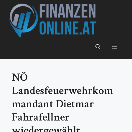
Zum
Inhalt
springen
Menü
NÖ
Landesfeuerwehrkom
mandant Dietmar
Fahrafellner
wiedergewählt