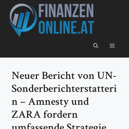
Zum
Inhalt
springen
Menü
Neuer Bericht von UN-
Sonderberichterstatteri
n – Amnesty und
ZARA fordern
umfassende Strategie