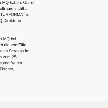
m MQ haben. Out-of-
adtraum sichtbar
KULTURFORMAT ist
Q Direktorin
as MQ bei
h die von Elfie
talen Screens im
ch zum 25-
en und freuen
Fischer,