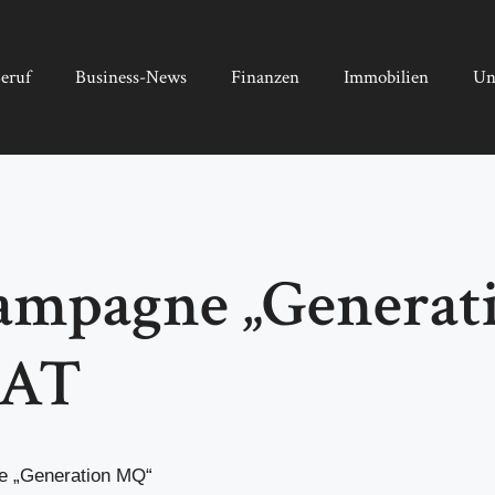
eruf
Business-News
Finanzen
Immobilien
Un
mpagne „Generat
AT
e „Generation MQ“