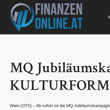
Zum
Inhalt
springen
B
MQ Jubiläumska
KULTURFORM
Wien (OTS) – Ab sofort ist die MQ Jubiläumskampagn