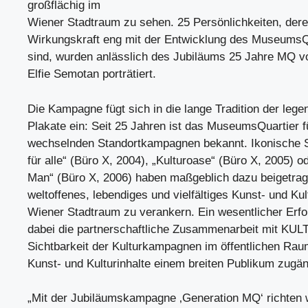
großflächig im
Wiener Stadtraum zu sehen. 25 Persönlichkeiten, der
Wirkungskraft eng mit der Entwicklung des MuseumsQ
sind, wurden anlässlich des Jubiläums 25 Jahre MQ vo
Elfie Semotan porträtiert.
Die Kampagne fügt sich in die lange Tradition der le
Plakate ein: Seit 25 Jahren ist das MuseumsQuartier f
wechselnden Standortkampagnen bekannt. Ikonische S
für alle“ (Büro X, 2004), „Kulturoase“ (Büro X, 2005) 
Man“ (Büro X, 2006) haben maßgeblich dazu beigetra
weltoffenes, lebendiges und vielfältiges Kunst- und Kul
Wiener Stadtraum zu verankern. Ein wesentlicher Erfol
dabei die partnerschaftliche Zusammenarbeit mit KU
Sichtbarkeit der Kulturkampagnen im öffentlichen Rau
Kunst- und Kulturinhalte einem breiten Publikum zugän
„Mit der Jubiläumskampagne ‚Generation MQ‘ richten w