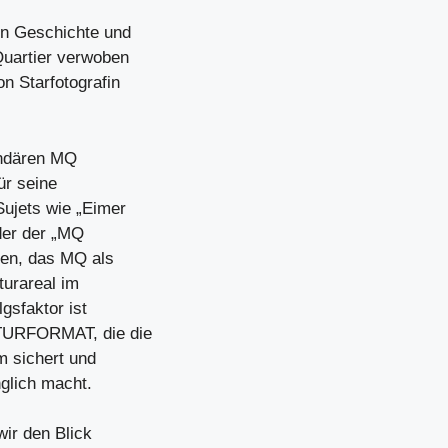
en Geschichte und
uartier verwoben
n Starfotografin
gendären MQ
ür seine
ujets wie „Eimer
oder der „MQ
gen, das MQ als
turareal im
gsfaktor ist
LTURFORMAT, die die
m sichert und
glich macht.
ir den Blick