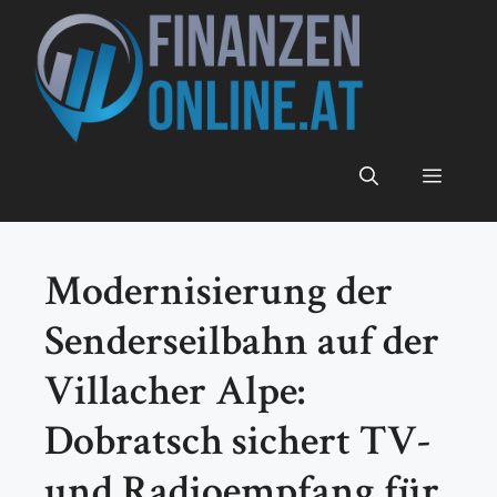
Zum
Inhalt
springen
Menü
Modernisierung der
Senderseilbahn auf der
Villacher Alpe:
Dobratsch sichert TV-
und Radioempfang für