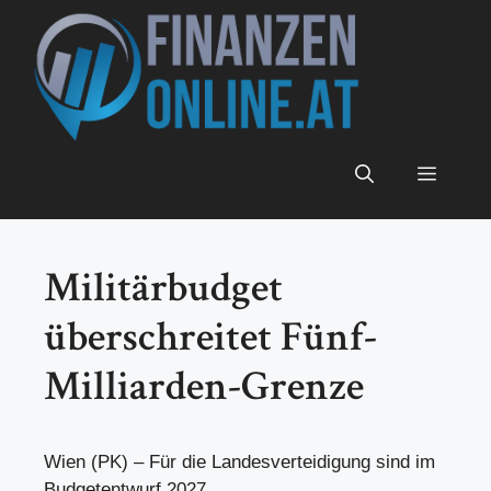
Zum
Inhalt
springen
Menü
Militärbudget
überschreitet Fünf-
Milliarden-Grenze
Wien (PK) – Für die Landesverteidigung sind im
Budgetentwurf 2027