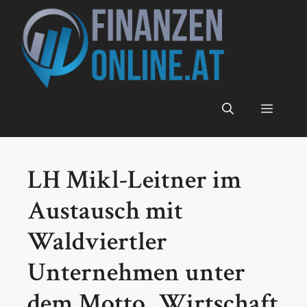
Zum
Inhalt
springen
Menü
LH Mikl-Leitner im
Austausch mit
Waldviertler
Unternehmen unter
dem Motto „Wirtschaft