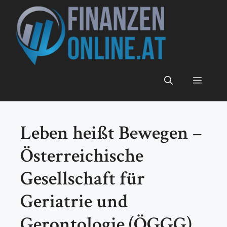
Zum
Inhalt
springen
Menü
Leben heißt Bewegen –
Österreichische
Gesellschaft für
Geriatrie und
Gerontologie (ÖGGG)