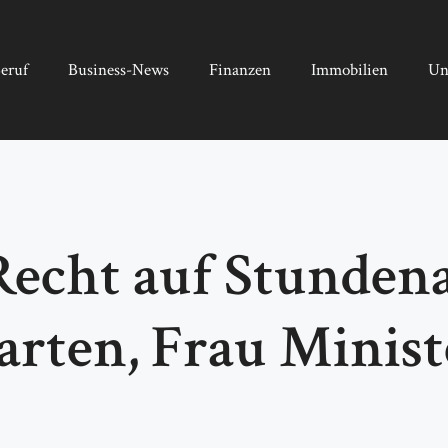
eruf
Business-News
Finanzen
Immobilien
Un
echt auf Stunden
rten, Frau Minist