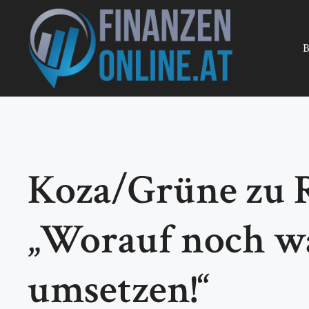
Zum
Inhalt
springen
B
Koza/Grüne zu R
„Worauf noch wa
umsetzen!“