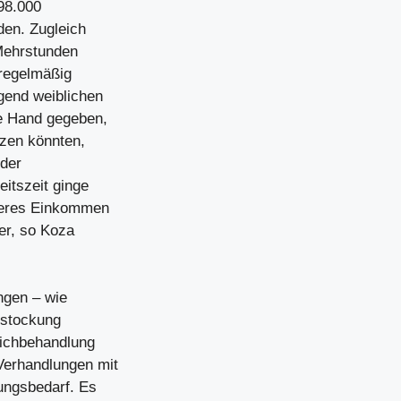
98.000
den. Zugleich
 Mehrstunden
 regelmäßig
gend weiblichen
ie Hand gegeben,
tzen könnten,
 der
eitszeit ginge
öheres Einkommen
er, so Koza
gen – wie
fstockung
leichbehandlung
Verhandlungen mit
ungsbedarf. Es