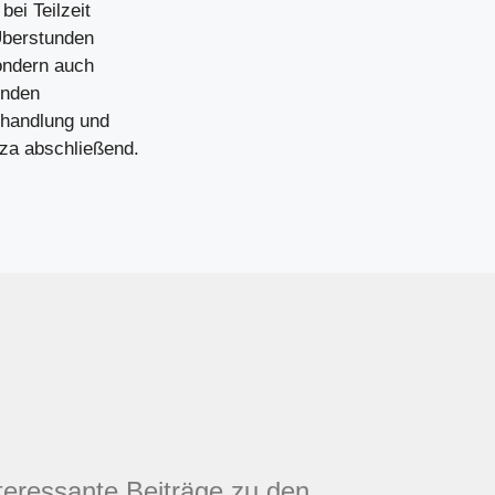
ei Teilzeit
 Überstunden
sondern auch
enden
ehandlung und
za abschließend.
nteressante Beiträge zu den