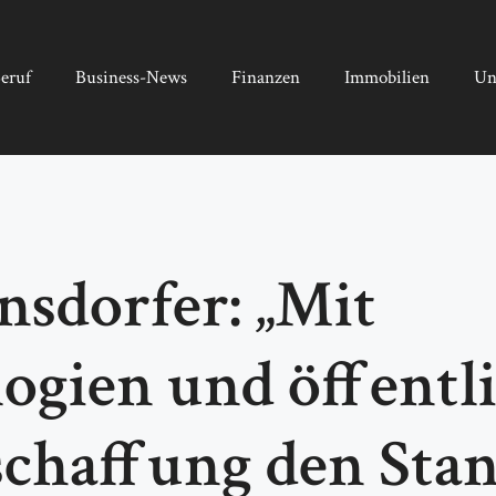
eruf
Business-News
Finanzen
Immobilien
Un
sdorfer: „Mit
ogien und öffentl
schaffung den Stan