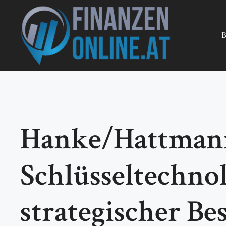
Zum
Inhalt
springen
B
Hanke/Hattmann
Schlüsseltechnol
strategischer Be