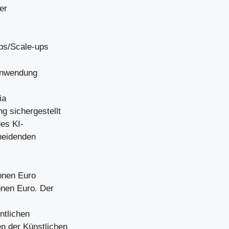
er
ups/Scale-ups
 Anwendung
ia
g sichergestellt
des KI-
heidenden
ionen Euro
onen Euro. Der
ntlichen
n der Künstlichen