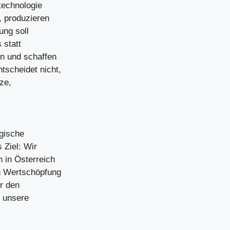
technologie
, produzieren
ung soll
 statt
en und schaffen
tscheidet nicht,
ze,
egische
 Ziel: Wir
 in Österreich
g Wertschöpfung
ir den
n unsere