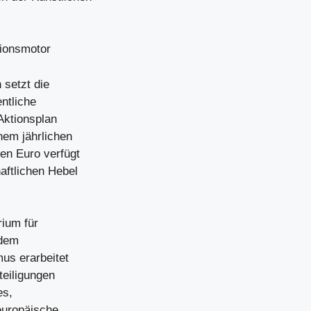
tionsmotor
 setzt die
entliche
Aktionsplan
nem jährlichen
en Euro verfügt
aftlichen Hebel
rium für
 dem
us erarbeitet
teiligungen
es,
europäische