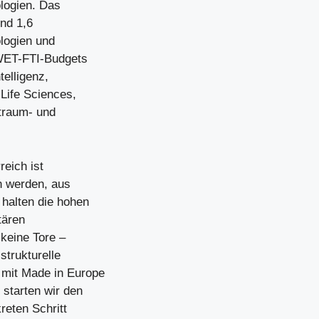
ologien. Das
und 1,6
ologien und
MWET-FTI-Budgets
telligenz,
Life Sciences,
traum- und
eich ist
in werden, aus
halten die hohen
tären
 keine Tore –
strukturelle
 mit Made in Europe
 starten wir den
reten Schritt