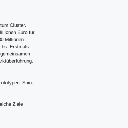
tum Cluster.
llionen Euro für
30 Millionen
ichs. Erstmals
r gemeinsamen
rktüberführung.
rototypen, Spin-
lche Ziele