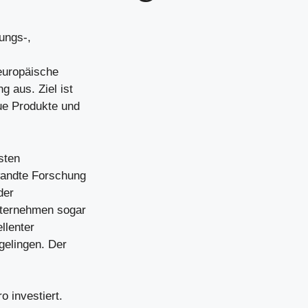
ungs-,
 europäische
g aus. Ziel ist
eue Produkte und
sten
wandte Forschung
der
nternehmen sogar
ellenter
gelingen. Der
 investiert.