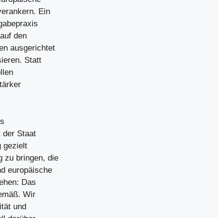
erankern. Ein
rgabepraxis
 auf den
en ausgerichtet
ieren. Statt
llen
tärker
ls
t der Staat
 gezielt
 zu bringen, die
nd europäische
gehen: Das
tgemäß. Wir
tät und