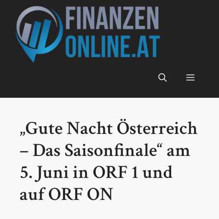
Zum
Inhalt
springen
Menü
„Gute Nacht Österreich
– Das Saisonfinale“ am
5. Juni in ORF 1 und
auf ORF ON