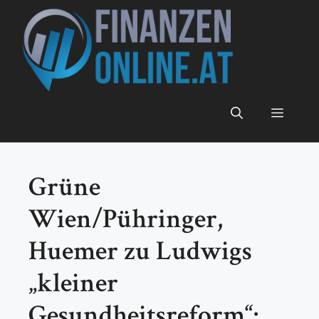
Zum
Inhalt
springen
Menü
Grüne
Wien/Pühringer,
Huemer zu Ludwigs
„kleiner
Gesundheitsreform“: