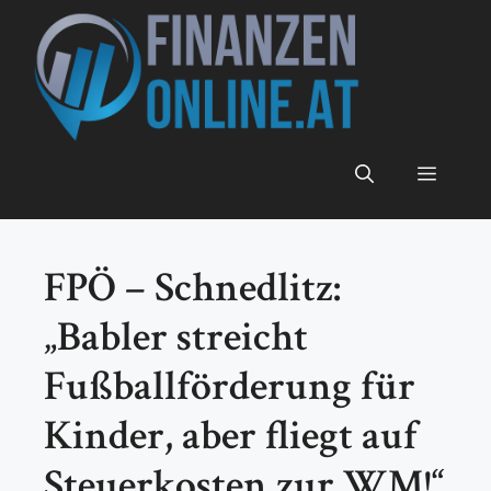
Zum
Inhalt
springen
Menü
FPÖ – Schnedlitz:
„Babler streicht
Fußballförderung für
Kinder, aber fliegt auf
Steuerkosten zur WM!“