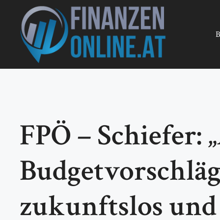
Zum
Inhalt
springen
B
FPÖ – Schiefer: 
Budgetvorschläge
zukunftslos und