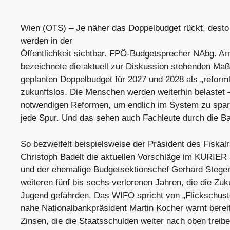
Wien (OTS) – Je näher das Doppelbudget rückt, desto
werden in der
Öffentlichkeit sichtbar. FPÖ-Budgetsprecher NAbg. Ar
bezeichnete die aktuell zur Diskussion stehenden M
geplanten Doppelbudget für 2027 und 2028 als „reform
zukunftslos. Die Menschen werden weiterhin belastet 
notwendigen Reformen, um endlich im System zu sparen
jede Spur. Und das sehen auch Fachleute durch die Ba
So bezweifelt beispielsweise der Präsident des Fiskalr
Christoph Badelt die aktuellen Vorschläge im KURIER 
und der ehemalige Budgetsektionschef Gerhard Stege
weiteren fünf bis sechs verlorenen Jahren, die die Zuk
Jugend gefährden. Das WIFO spricht von „Flickschust
nahe Nationalbankpräsident Martin Kocher warnt berei
Zinsen, die die Staatsschulden weiter nach oben treib