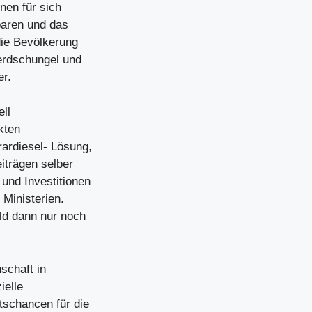
nen für sich
paren und das
die Bevölkerung
derdschungel und
er.
ell
kten
ardiesel- Lösung,
iträgen selber
und Investitionen
 Ministerien.
ld dann nur noch
schaft in
ielle
tschancen für die