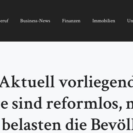
eruf
Business-News
Finanzen
Immobilien
Un
„Aktuell vorliegen
 sind reformlos, 
 belasten die Bevö