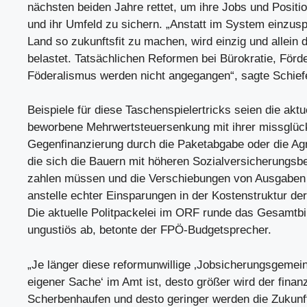
nächsten beiden Jahre rettet, um ihre Jobs und Positio
und ihr Umfeld zu sichern. „Anstatt im System einzus
Land so zukunftsfit zu machen, wird einzig und allein 
belastet. Tatsächlichen Reformen bei Bürokratie, För
Föderalismus werden nicht angegangen“, sagte Schief
Beispiele für diese Taschenspielertricks seien die aktu
beworbene Mehrwertsteuersenkung mit ihrer missglüc
Gegenfinanzierung durch die Paketabgabe oder die Agr
die sich die Bauern mit höheren Sozialversicherungsbe
zahlen müssen und die Verschiebungen von Ausgaben 
anstelle echter Einsparungen in der Kostenstruktur der
Die aktuelle Politpackelei im ORF runde das Gesamtbi
ungustiös ab, betonte der FPÖ-Budgetsprecher.
„Je länger diese reformunwillige ‚Jobsicherungsgemein
eigener Sache‘ im Amt ist, desto größer wird der finanz
Scherbenhaufen und desto geringer werden die Zukunf