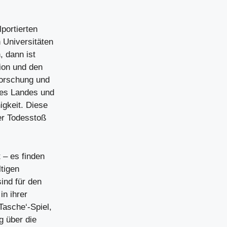
portierten
 Universitäten
, dann ist
ion und den
Forschung und
res Landes und
igkeit. Diese
der Todesstoß
 – es finden
tigen
ind für den
in ihrer
Tasche‘-Spiel,
g über die