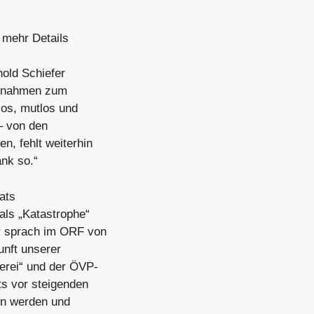
 mehr Details
nold Schiefer
aßnahmen zum
los, mutlos und
– von den
, fehlt weiterhin
nk so.“
ats
als „Katastrophe“
r sprach im ORF von
unft unserer
erei“ und der ÖVP-
ts vor steigenden
en werden und