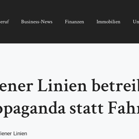
eruf
Business-News
Finanzen
Immobilien
Un
ener Linien betre
paganda statt Fah
iener Linien