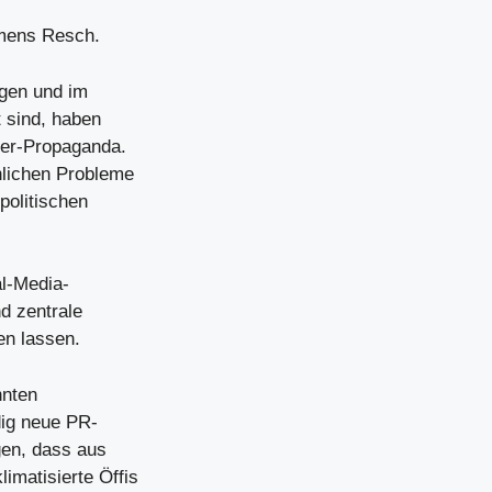
emens Resch.
ngen und im
t sind, haben
der-Propaganda.
hlichen Probleme
politischen
al-Media-
d zentrale
en lassen.
nnten
dig neue PR-
gen, dass aus
imatisierte Öffis