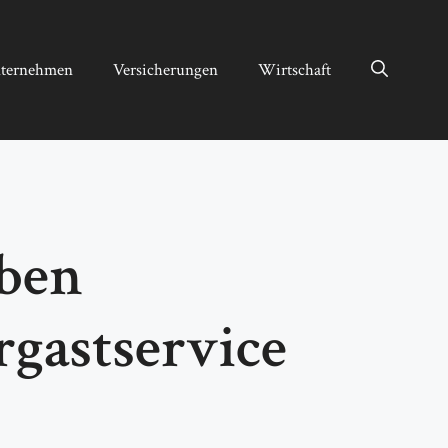
ternehmen
Versicherungen
Wirtschaft
iben
rgastservice