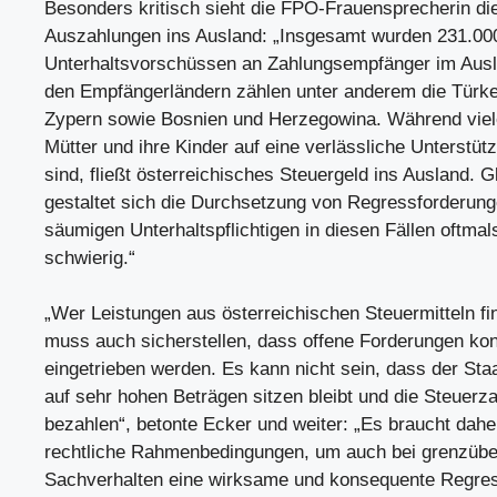
Besonders kritisch sieht die FPÖ-Frauensprecherin di
Auszahlungen ins Ausland: „Insgesamt wurden 231.00
Unterhaltsvorschüssen an Zahlungsempfänger im Ausl
den Empfängerländern zählen unter anderem die Türkei
Zypern sowie Bosnien und Herzegowina. Während viele
Mütter und ihre Kinder auf eine verlässliche Unterstü
sind, fließt österreichisches Steuergeld ins Ausland. G
gestaltet sich die Durchsetzung von Regressforderun
säumigen Unterhaltspflichtigen in diesen Fällen oftmal
schwierig.“
„Wer Leistungen aus österreichischen Steuermitteln fin
muss auch sicherstellen, dass offene Forderungen ko
eingetrieben werden. Es kann nicht sein, dass der Staa
auf sehr hohen Beträgen sitzen bleibt und die Steuerz
bezahlen“, betonte Ecker und weiter: „Es braucht dahe
rechtliche Rahmenbedingungen, um auch bei grenzübe
Sachverhalten eine wirksame und konsequente Regre