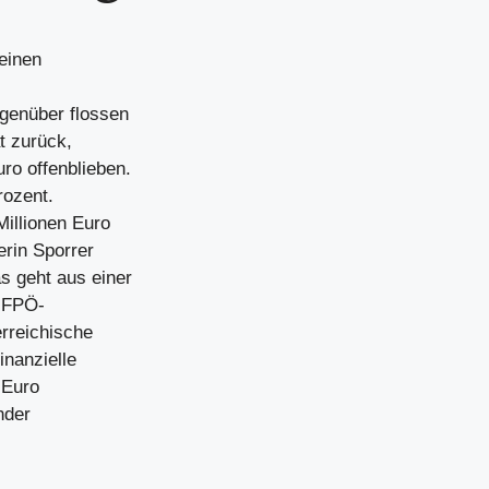
einen
genüber flossen
t zurück,
ro offenblieben.
rozent.
Millionen Euro
erin Sporrer
s geht aus einer
n FPÖ-
rreichische
nanzielle
 Euro
nder