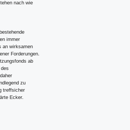
stehen nach wie
 bestehende
iben immer
es an wirksamen
ener Forderungen.
ützungsfonds ab
 des
 daher
undlegend zu
 treffsicher
ärte Ecker.