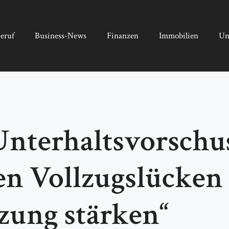
eruf
Business-News
Finanzen
Immobilien
Un
Unterhaltsvorschu
n Vollzugslücken 
zung stärken“