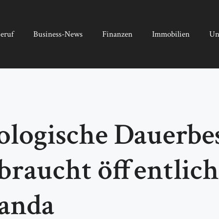
eruf
Business-News
Finanzen
Immobilien
Un
eologische Dauerb
raucht öffentlic
anda