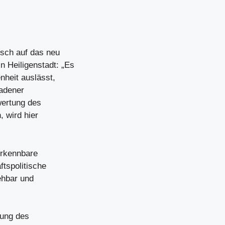
sch auf das neu
 Heiligenstadt: „Es
nheit auslässt,
ladener
wertung des
, wird hier
erkennbare
tspolitische
iehbar und
tung des