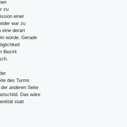
nen
r zu
ission einer
eider war zu
 eine derart
eln würde. Gerade
öglichkeit
m Bezirk
sch.
der
eite des Turms
 der anderen Seite
stschild. Das wäre
ntität statt