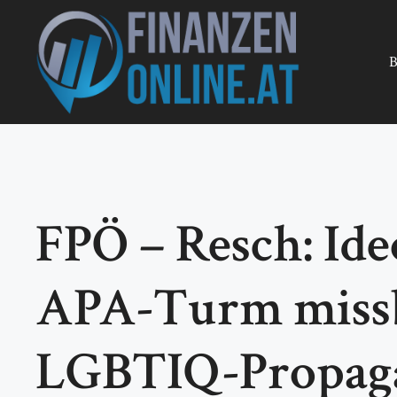
Zum
Inhalt
springen
B
FPÖ – Resch: Id
APA-Turm missb
LGBTIQ-Propag