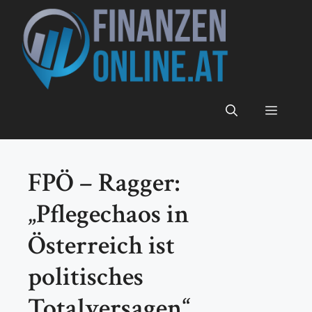
Zum
Inhalt
springen
Menü
FPÖ – Ragger:
„Pflegechaos in
Österreich ist
politisches
Totalversagen“