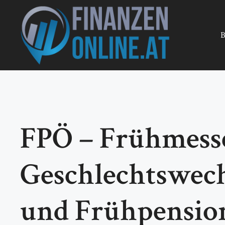
Zum
Inhalt
springen
B
FPÖ – Frühmess
Geschlechtswechs
und Frühpension 