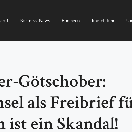
eruf
Business-News
Finanzen
Immobilien
Un
er-Götschober:
el als Freibrief f
ist ein Skandal!