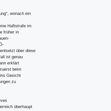
tung“, wonach ein
ine Haftstrafe im
 früher in
auen-
Ö-
ntsetzt über diese
all ist genau
ann erklärt
 zuerst beim
 ins Gesicht
gungen zu
ives
erreich überhaupt