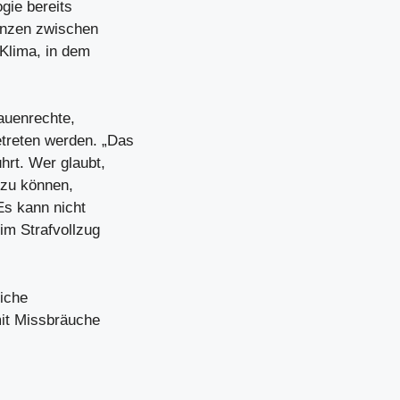
ogie bereits
renzen zwischen
Klima, in dem
auenrechte,
treten werden. „Das
hrt. Wer glaubt,
 zu können,
Es kann nicht
im Strafvollzug
liche
it Missbräuche