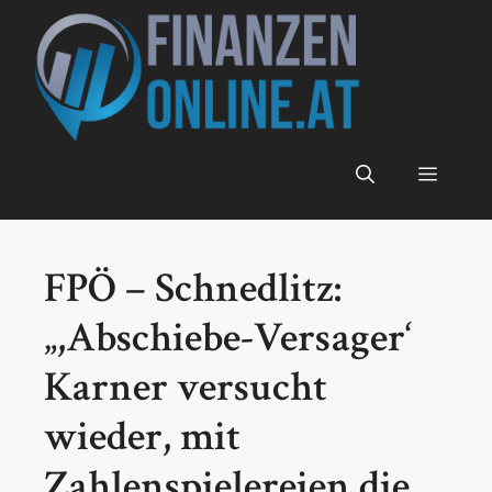
Zum
Inhalt
springen
Menü
FPÖ – Schnedlitz:
„,Abschiebe-Versager‘
Karner versucht
wieder, mit
Zahlenspielereien die