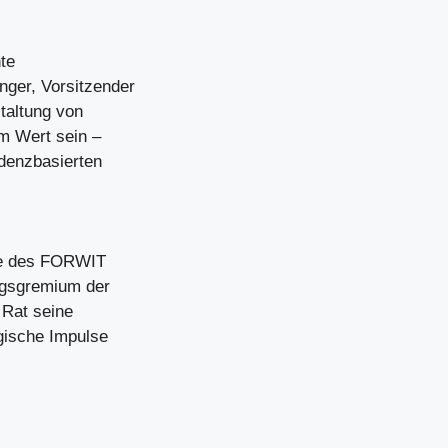
te
nger, Vorsitzender
taltung von
m Wert sein –
idenzbasierten
lle des FORWIT
ungsgremium der
 Rat seine
egische Impulse