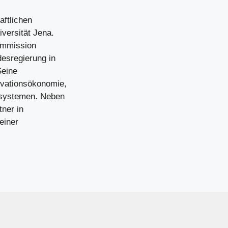
aftlichen
iversität Jena.
ommission
desregierung in
Seine
ovationsökonomie,
ssystemen. Neben
tner in
einer