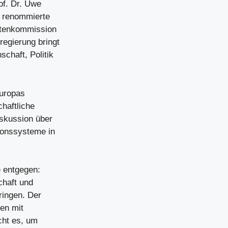
of. Dr. Uwe
r renommierte
rtenkommission
egierung bringt
chaft, Politik
Europas
chaftliche
iskussion über
ionssysteme in
e entgegen:
chaft und
ringen. Der
en mit
cht es, um