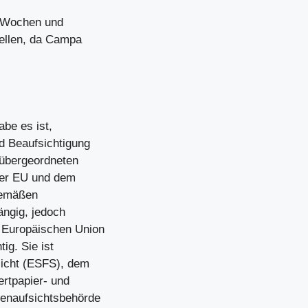
en Wochen und
ellen, da Campa
be es ist,
d Beaufsichtigung
 übergeordneten
 der EU und dem
sgemäßen
ängig, jedoch
 Europäischen Union
ig. Sie ist
sicht (ESFS), dem
rtpapier- und
enaufsichtsbehörde