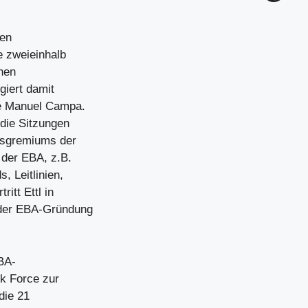
hen
e zweieinhalb
chen
giert damit
sé Manuel Campa.
 die Sitzungen
gsgremiums der
n der EBA, z.B.
 Leitlinien,
itt Ettl in
t der EBA-Gründung
EBA-
sk Force zur
die 21