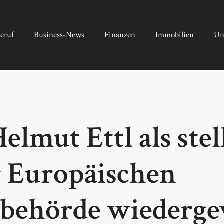
eruf
Business-News
Finanzen
Immobilien
Un
lmut Ettl als stel
r Europäischen
sbehörde wiederge