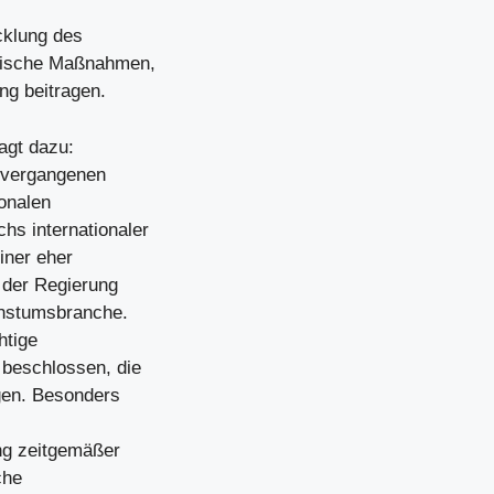
cklung des
atische Maßnahmen,
ng beitragen.
agt dazu:
n vergangenen
onalen
hs internationaler
iner eher
 der Regierung
achstumsbranche.
htige
 beschlossen, die
agen. Besonders
ng zeitgemäßer
che