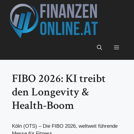
Zum
Inhalt
springen
Menü
FIBO 2026: KI treibt
den Longevity &
Health-Boom
Köln (OTS) – Die FIBO 2026, weltweit führende
Messe für Fitness,