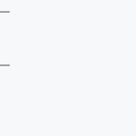
═══
═══