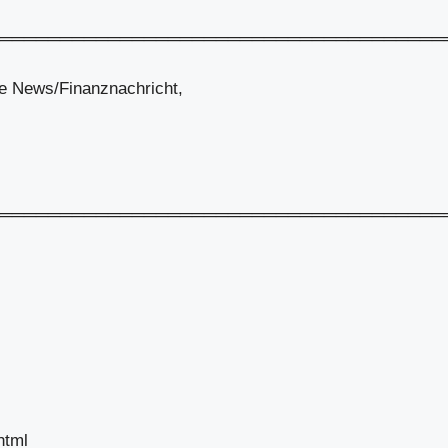
═════════════════════════════════════
e News/Finanznachricht,
═════════════════════════════════════
html