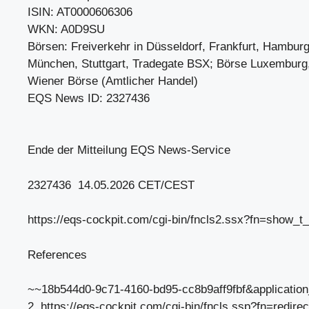
ISIN: AT0000606306
WKN: A0D9SU
Börsen: Freiverkehr in Düsseldorf, Frankfurt, Hambur
München, Stuttgart, Tradegate BSX; Börse Luxemburg,
Wiener Börse (Amtlicher Handel)
EQS News ID: 2327436
Ende der Mitteilung EQS News-Service
2327436 14.05.2026 CET/CEST
https://eqs-cockpit.com/cgi-bin/fncls2.ssx?fn=show_
References
~~18b544d0-9c71-4160-bd95-cc8b9aff9fbf&applicati
2. https://eqs-cockpit.com/cgi-bin/fncls.ssp?fn=re