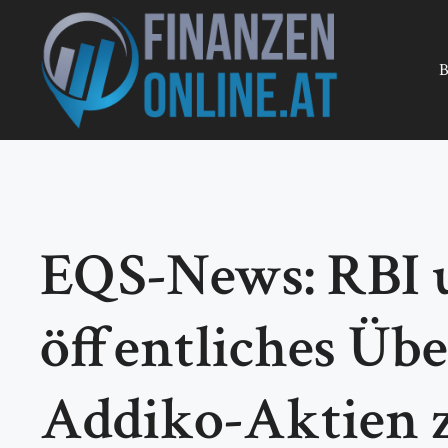
Zum
Inhalt
springen
B
EQS-News: RBI un
öffentliches Üb
Addiko-Aktien z