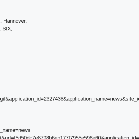
g, Hannover,
 SIX,
t_gif&application_id=2327436&application_name=news&site_
on_name=news
direct&url=f5d50dc7e8798b6eb177f7955e598e60&application_