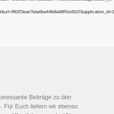
irect&url=f902f3eae7bda6ba44fb8a06f91e9107&application_i
nteressante Beiträge zu den
 Für Euch liefern wir ebenso