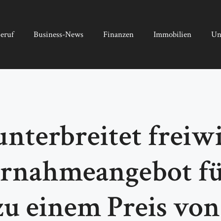
eruf
Business-News
Finanzen
Immobilien
Un
terbreitet freiwi
ernahmeangebot fü
u einem Preis von