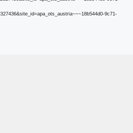
d=2327436&site_id=apa_ots_austria~~~18b544d0-9c71-