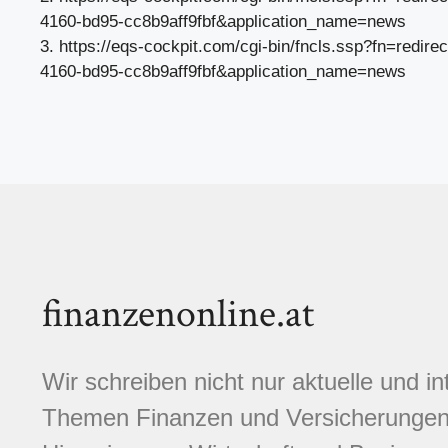
4160-bd95-cc8b9aff9fbf&application_name=news
3. https://eqs-cockpit.com/cgi-bin/fncls.ssp?fn=red
4160-bd95-cc8b9aff9fbf&application_name=news
finanzenonline.at
Wir schreiben nicht nur aktuelle und i
Themen Finanzen und Versicherungen.