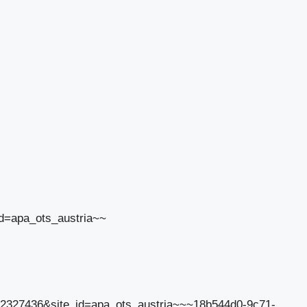
id=apa_ots_austria~~
id=2327436&site_id=apa_ots_austria~~~18b544d0-9c71-