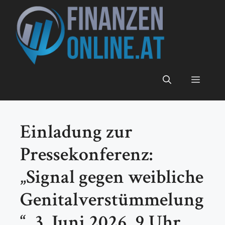
Zum
Inhalt
springen
Menü
Einladung zur
Pressekonferenz:
„Signal gegen weibliche
Genitalverstümmelung
“, 3. Juni 2026, 9 Uhr