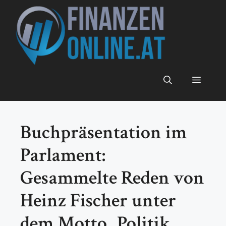
Zum
Inhalt
springen
Menü
Buchpräsentation im
Parlament:
Gesammelte Reden von
Heinz Fischer unter
dem Motto „Politik