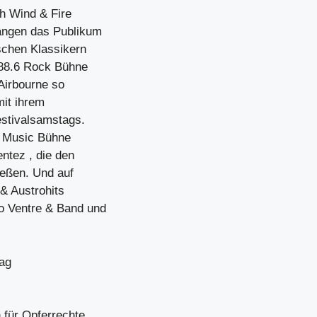
th Wind & Fire
ängen das Publikum
schen Klassikern
o 88.6 Rock Bühne
Airbourne so
mit ihrem
estivalsamstags.
c Music Bühne
ntez , die den
ießen. Und auf
& Austrohits
o Ventre & Band und
ag
für Opferrechte