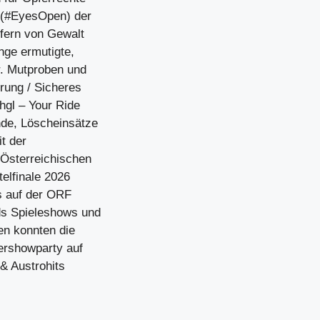
 (#EyesOpen) der
fern von Gewalt
nge ermutigte,
r. Mutproben und
rung / Sicheres
hgl – Your Ride
de, Löscheinsätze
it der
 Österreichischen
elfinale 2026
es auf der ORF
ds Spieleshows und
en konnten die
tershowparty auf
& Austrohits