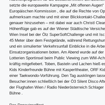
setzte die europaweite Kampagne „Mit offenen Augen“
Europäischen Kommission , die auf die Rechte von Op
aufmerksam machte und mit einer Blickkontakt-Challe
genauer hinzusehen – mit dabei war auch Christl Clea
Höhenflüge gab es auf der Wiener Städtische Versiche
Wien Insel bei der Ölz SuperSoftChallenge und mit Isc
45 Meter über dem Festgelände, während Rettungshun
und ein simulierter Verkehrsunfall Einblicke in die Arbe
Einsatzorganisationen boten. Am Abend wurde auf der
Lotterien Sportinsel beim Public Viewing zum WM-Acht
kräftig mitgefiebert. Toben, Basteln und Lachen hieß 
Kids Kinderfreunde Bühne mit Kasperltheater, ORF Ki
einer Taekwondo-Vorführung. Den Tag ausklingen lass
Besucher:innen schließlich bei der Ö3 Silent Disco Af
der Flughafen Wien / Radio Niederösterreich Schlager 
Bühne .