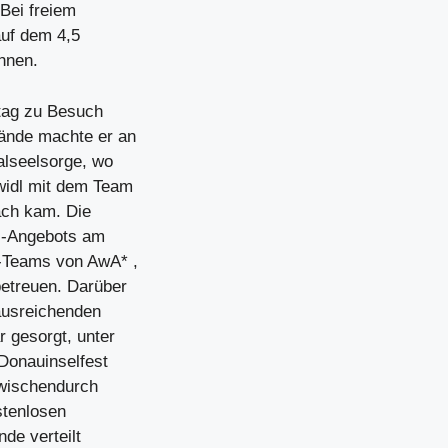
Bei freiem
auf dem 4,5
hnen.
tag zu Besuch
ände machte er an
alseelsorge, wo
widl mit dem Team
äch kam. Die
ss-Angebots am
s-Teams von AwA* ,
etreuen. Darüber
 ausreichenden
 gesorgt, unter
onauinselfest
zwischendurch
stenlosen
de verteilt