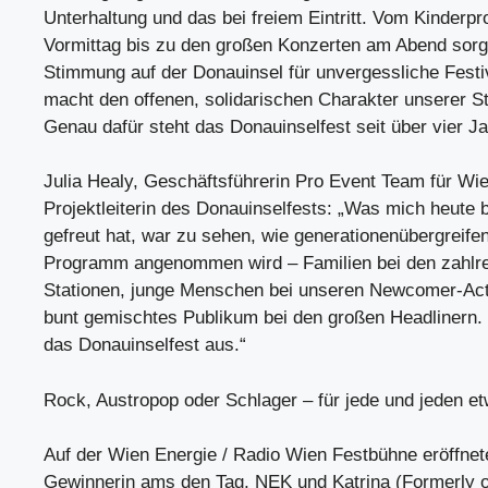
Unterhaltung und das bei freiem Eintritt. Vom Kinder
Vormittag bis zu den großen Konzerten am Abend sorg
Stimmung auf der Donauinsel für unvergessliche Fest
macht den offenen, solidarischen Charakter unserer Sta
Genau dafür steht das Donauinselfest seit über vier J
Julia Healy, Geschäftsführerin Pro Event Team für Wi
Projektleiterin des Donauinselfests: „Was mich heute
gefreut hat, war zu sehen, wie generationenübergreife
Programm angenommen wird – Familien bei den zahlr
Stationen, junge Menschen bei unseren Newcomer-Ac
bunt gemischtes Publikum bei den großen Headlinern
das Donauinselfest aus.“
Rock, Austropop oder Schlager – für jede und jeden e
Auf der Wien Energie / Radio Wien Festbühne eröffne
Gewinnerin ams den Tag, NEK und Katrina (Formerly o