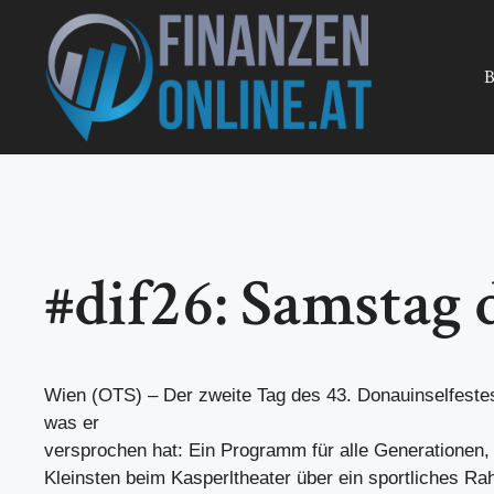
Zum
Inhalt
springen
B
#dif26: Samstag
Wien (OTS) – Der zweite Tag des 43. Donauinselfestes
was er
versprochen hat: Ein Programm für alle Generationen,
Kleinsten beim Kasperltheater über ein sportliches 