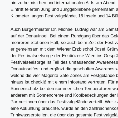
hin zu heimischen und internationalen Acts am Abend. 
Eintritt feierten Jung und Junggebliebene gemeinsam 
Kilometer langen Festivalgelände, 16 Inseln und 14 Bü
Auch Bürgermeister Dr. Michael Ludwig war am Sams
auf der Donauinsel. Bei einem Rundgang über das Gel
mehreren Stationen Halt, so auch beim Zelt der Festiv
er gemeinsam mit dem Wiener Erzbischof Josef Grün
der Festivalseelsorge der Erzdiözese Wien ins Gespr
Festivalseelsorge ist Teil des umfassenden Awarene
Donauinselfest und ergänzt die geschulten Awarenes
welche die vier Magenta Safe Zones am Festgelände b
hinaus ist checkit! mit einem Infostand vertreten. Für
Sonnenschutz bei den sommerlichen Temperaturen war
anderem mit Sonnencreme und Kopfbedeckungen der D
Partner:innen über das Festivalgelände verteilt. Wer 
eine Abkühlung brauchte, wurde an den zahlreichenko
Trinkwasserstellen, die über das gesamte Festivalgelän