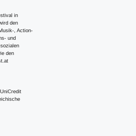
tival in
 wird den
Musik-, Action-
ns- und
 sozialen
ie den
t.at
 UniCredit
eichische