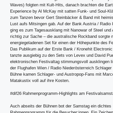
Waves) folgten mit Kult-Hits, danach brachten die Ear
Experience by Al McKay mit satten Funk- und Soul-Kl
zum Tanzen bevor Gert Steinbäcker & Band mit heimi
Lust aufs Mitsingen gab. Auf der Bank Austria / Radi
ging es zum Tagesausklang mit Nanowar of Steel und 
richtig zur Sache – die australische Rockband sorgte 
energiegeladenen Set für einen der Höhepunkte des F
Das Publikum auf der Erste Bank / Kronehit Electroni
tanzte ausgiebig zu den Sets von Levex und David Pue
elektronischen Festivaltag stimmungsvoll ausklingen l
der Flughafen Wien / Radio Niederösterreich Schlager 
Bühne kamen Schlager- und Austropop-Fans mit Marc
Matakustix voll auf ihre Kosten.
#dif26 Rahmenprogramm-Highlights am Festivalsamst
Auch abseits der Bühnen bot der Samstag ein dichtes
Rahmenprogramm für die Besucher:innen. Ein Zeichen 