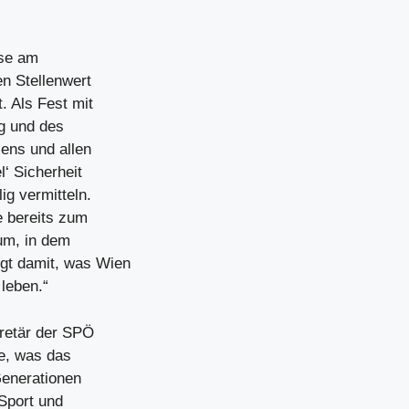
sse am
en Stellenwert
. Als Fest mit
ng und des
ens und allen
l‘ Sicherheit
ig vermitteln.
e bereits zum
aum, in dem
gt damit, was Wien
leben.“
retär der SPÖ
e, was das
Generationen
Sport und