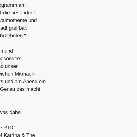
programm am
t die besondere
ivalmomente und
dt greifbar.
ahrzehnten.“
en und
 besonders
nd unser
eichen Mitmach-
ts und am Abend ein
. Genau das macht
twas dabei
te RTIC-
f Katrina & The