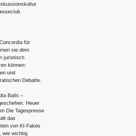
iskussionskultur
resseclub
Concordia für
mmen sie dem
 juristisch
eren können:
hen und
ratischen Debatte.
ia Balls –
tgeschehen. Heuer
um Die Tagespresse
ält das
iten von KI-Fakes
 wie wichtig