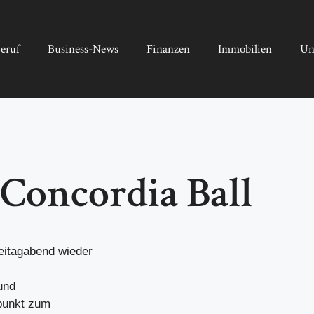
eruf
Business-News
Finanzen
Immobilien
Un
 Concordia Ball
eitagabend wieder
und
apunkt zum