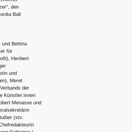
zer“, den
ordia Ball
 und Bettina
er für
il), Heribert
ger
stin und
en), Meret
 Verbands der
e Künstler:innen
Robert Menasse und
ralsekretärin
uiber (stv.
 Chefredakteurin