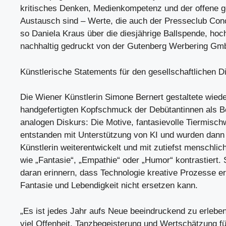
kritisches Denken, Medienkompetenz und der offene ge
Austausch sind – Werte, die auch der Presseclub Conco
so Daniela Kraus über die diesjährige Ballspende, hoc
nachhaltig gedruckt von der Gutenberg Werbering Gm
Künstlerische Statements für den gesellschaftlichen D
Die Wiener Künstlerin Simone Bernert gestaltete wied
handgefertigten Kopfschmuck der Debütantinnen als B
analogen Diskurs: Die Motive, fantasievolle Tiermisc
entstanden mit Unterstützung von KI und wurden dann
Künstlerin weiterentwickelt und mit zutiefst menschlic
wie „Fantasie“, „Empathie“ oder „Humor“ kontrastiert. 
daran erinnern, dass Technologie kreative Prozesse e
Fantasie und Lebendigkeit nicht ersetzen kann.
„Es ist jedes Jahr aufs Neue beeindruckend zu erleben
viel Offenheit, Tanzbegeisterung und Wertschätzung fü