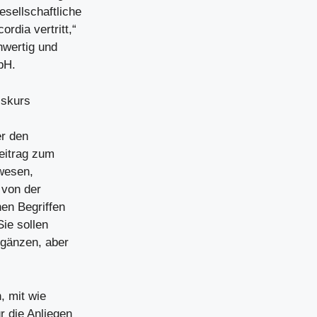
sellschaftliche
rdia vertritt,“
hwertig und
bH.
iskurs
er den
eitrag zum
hwesen,
 von der
hen Begriffen
Sie sollen
rgänzen, aber
, mit wie
r die Anliegen