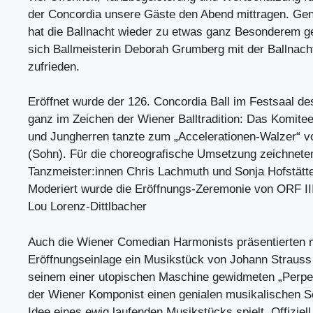
der Concordia unsere Gäste den Abend mittragen. Gena
hat die Ballnacht wieder zu etwas ganz Besonderem g
sich Ballmeisterin Deborah Grumberg mit der Ballnacht
zufrieden.
Eröffnet wurde der 126. Concordia Ball im Festsaal d
ganz im Zeichen der Wiener Balltradition: Das Komit
und Jungherren tanzte zum „Accelerationen-Walzer“ v
(Sohn). Für die choreografische Umsetzung zeichneten
Tanzmeister:innen Chris Lachmuth und Sonja Hofstätte
Moderiert wurde die Eröffnungs-Zeremonie von ORF II
Lou Lorenz-Dittlbacher
Auch die Wiener Comedian Harmonists präsentierten m
Eröffnungseinlage ein Musikstück von Johann Strauss 
seinem einer utopischen Maschine gewidmeten „Perpe
der Wiener Komponist einen genialen musikalischen Sc
Idee eines ewig laufenden Musikstücks spielt. Offiziell