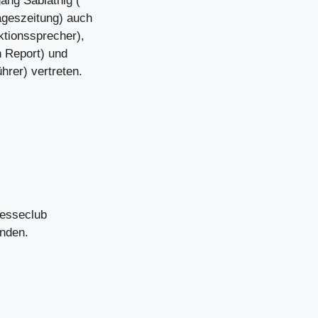
ang Sablatnig (
ageszeitung) auch
tionssprecher),
 Report) und
hrer) vertreten.
resseclub
enden.