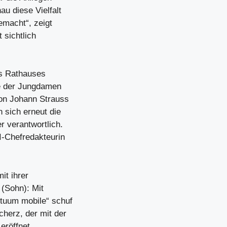
u diese Vielfalt
emacht“, zeigt
 sichtlich
es Rathauses
ee der Jungdamen
on Johann Strauss
 sich erneut die
r verantwortlich.
I-Chefredakteurin
it ihrer
(Sohn): Mit
tuum mobile“ schuf
herz, der mit der
 eröffnet