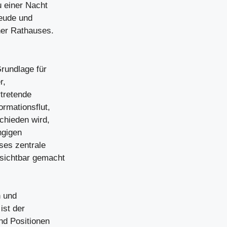
u einer Nacht
reude und
ner Rathauses.
Grundlage für
r,
rtretende
ormationsflut,
chieden wird,
ngigen
ses zentrale
sichtbar gemacht
n und
ist der
nd Positionen