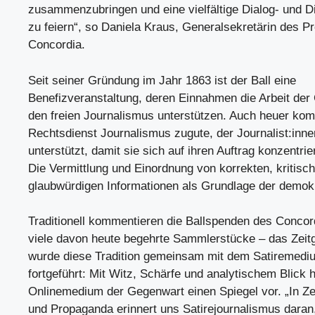
zusammenzubringen und eine vielfältige Dialog- und D
zu feiern“, so Daniela Kraus, Generalsekretärin des P
Concordia.
Seit seiner Gründung im Jahr 1863 ist der Ball eine
Benefizveranstaltung, deren Einnahmen die Arbeit der 
den freien Journalismus unterstützen. Auch heuer ko
Rechtsdienst Journalismus zugute, der Journalist:innen
unterstützt, damit sie sich auf ihren Auftrag konzentri
Die Vermittlung und Einordnung von korrekten, kritisc
glaubwürdigen Informationen als Grundlage der demok
Traditionell kommentieren die Ballspenden des Concord
viele davon heute begehrte Sammlerstücke – das Zei
wurde diese Tradition gemeinsam mit dem Satiremedi
fortgeführt: Mit Witz, Schärfe und analytischem Blick h
Onlinemedium der Gegenwart einen Spiegel vor. „In Ze
und Propaganda erinnert uns Satirejournalismus daran,