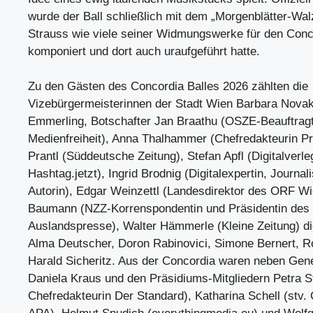
wurde der Ball schließlich mit dem „Morgenblätter-Wal
Strauss wie viele seiner Widmungswerke für den Conc
komponiert und dort auch uraufgeführt hatte.
Zu den Gästen des Concordia Balles 2026 zählten die
Vizebürgermeisterinnen der Stadt Wien Barbara Novak
Emmerling, Botschafter Jan Braathu (OSZE-Beauftragt
Medienfreiheit), Anna Thalhammer (Chefredakteurin Prof
Prantl (Süddeutsche Zeitung), Stefan Apfl (Digitalverle
Hashtag.jetzt), Ingrid Brodnig (Digitalexpertin, Journali
Autorin), Edgar Weinzettl (Landesdirektor des ORF Wi
Baumann (NZZ-Korrenspondentin und Präsidentin des
Auslandspresse), Walter Hämmerle (Kleine Zeitung) di
Alma Deutscher, Doron Rabinovici, Simone Bernert, 
Harald Sicheritz. Aus der Concordia waren neben Gene
Daniela Kraus und den Präsidiums-Mitgliedern Petra St
Chefredakteurin Der Standard), Katharina Schell (stv.