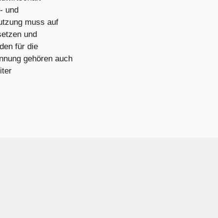
e- und
nutzung muss auf
setzen und
en für die
innung gehören auch
iter