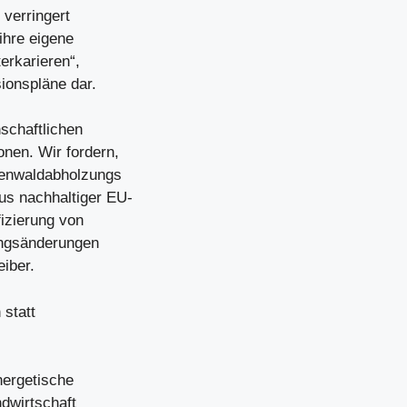
 verringert
ihre eigene
erkarieren“,
sionspläne dar.
schaftlichen
nen. Wir fordern,
egenwaldabholzungs
us nachhaltiger EU-
fizierung von
zungsänderungen
eiber.
statt
nergetische
dwirtschaft