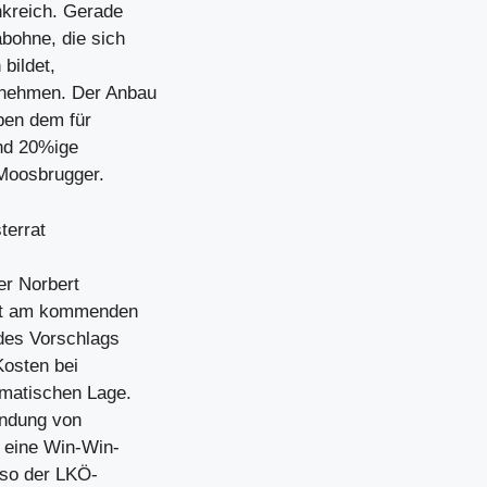
nkreich. Gerade
abohne, die sich
 bildet,
rnehmen. Der Anbau
eben dem für
und 20%ige
 Moosbrugger.
terrat
er Norbert
rat am kommenden
 des Vorschlags
Kosten bei
amatischen Lage.
endung von
h eine Win-Win-
 so der LKÖ-