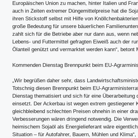
Europäischen Union zu machen, hinter Italien und Fra
auch in Zeiten extremer Düngemittelpreise hat die Soj
ihren Stickstoff selbst mit Hilfe von Knöllchenbakterien
große Bedeutung für unsere bäuerlichen Familienunte
zahlt sich für die Betriebe aber nur dann aus, wenn n
Lebens- und Futtermittel gefragten Eiweiß auch der r
Ölanteil genützt und vermarktet werden kann“, betont
Kommenden Dienstag Brennpunkt beim EU-Agrarminis
„Wir begrüßen daher sehr, dass Landwirtschaftsminist
Totschnig diesen Brennpunkt beim EU-Agrarminister
Dienstag thematisiert und sich für eine Überarbeitung
einsetzt. Der Ackerbau ist wegen extrem gestiegener 
gleichbleibend schlechten Preisen ohnehin in einer dr
Verbesserungen wären dringend notwendig. Die Verw
heimischem Sojaöl als Energielieferant wäre eigentlic
Situation – für Autofahrer, Bauern, Mühlen und Klima“,