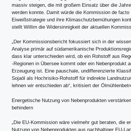
massiv steigen, die mit großem Einsatz über die Jahre
werden konnte. Damit würde die Kommission de facto 
Eiweißstrategie und ihre Klimaschutzbemühungen kont
stellt Willim die Widersinnigkeit der aktuellen Kommis
„Der Kommissionsbericht fokussiert sich in der wissen
Analyse primär auf südamerikanische Produktionsregio
dass klar unterschieden wird, ob ein Rohstoff aus R
-Regionen in Übersee kommt oder ein Nebenprodukt a
Erzeugung ist. Eine pauschale, undifferenzierte Klassi
Sojaöl als Hochrisiko-Rohstoff für indirekte Landnut
lehnen wir entschieden ab“, kritisiert der Ölmühlenbetr
Energetische Nutzung von Nebenprodukten verstärken 
behindern
„Die EU-Kommission wäre vielmehr gut beraten, die e
Nutzung von Nebenprodukten aus nachhaltiger EU-Lan