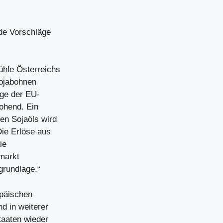
de Vorschläge
ühle Österreichs
Sojabohnen
äge der EU-
ohend. Ein
ten Sojaöls wird
Die Erlöse aus
ie
zmarkt
grundlage.“
opäischen
d in weiterer
taaten wieder