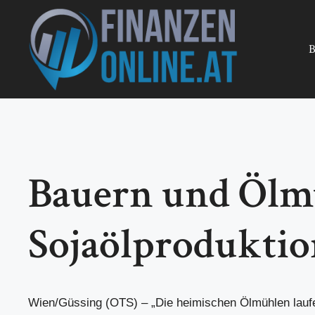
Zum
Inhalt
springen
B
Bauern und Ölm
Sojaölproduktio
Wien/Güssing (OTS) – „Die heimischen Ölmühlen lauf