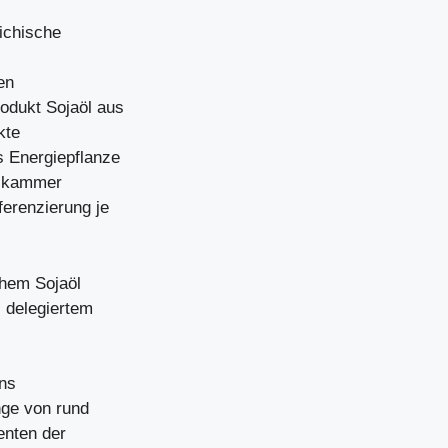
ichische
en
odukt Sojaöl aus
kte
s Energiepflanze
ftskammer
ferenzierung je
chem Sojaöl
 delegiertem
uns
nge von rund
enten der