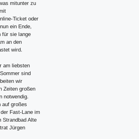
was mitunter zu
mit
nline-Ticket oder
 nun ein Ende,
 für sie lange
 am an den
stet wird.
r am liebsten
r Sommer sind
beiten wir
In Zeiten großen
n notwendig.
n auf großes
 der Fast-Lane im
m Strandbad Alte
trat Jürgen