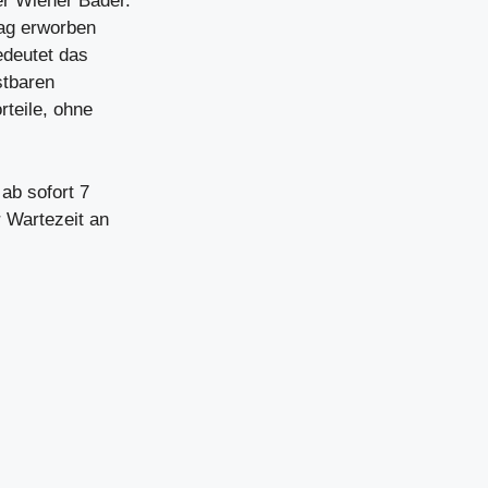
er Wiener Bäder.
Tag erworben
edeutet das
stbaren
rteile, ohne
ab sofort 7
r Wartezeit an