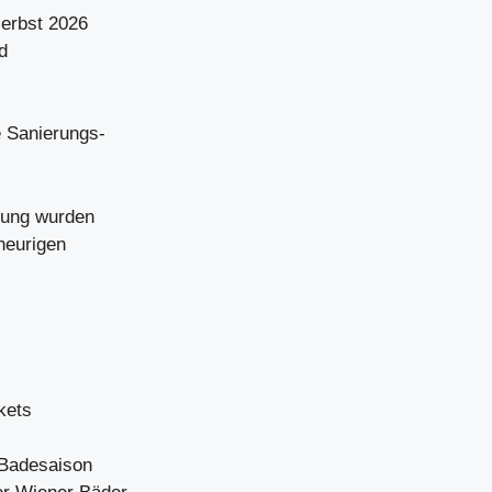
Herbst 2026
d
e Sanierungs-
dlung wurden
heurigen
kets
 Badesaison