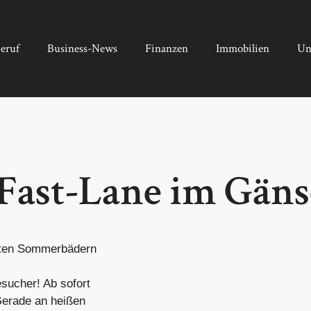
eruf
Business-News
Finanzen
Immobilien
Un
ast-Lane im Gänse
esten Sommerbädern
sucher! Ab sofort
Gerade an heißen