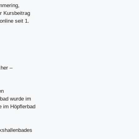
mmering,
r Kursbeitrag
nline seit 1.
her –
en
sbad wurde im
e im Höpflerbad
kshallenbades