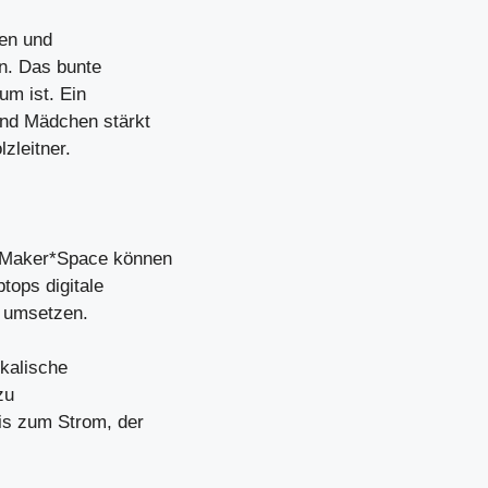
nen und
n. Das bunte
um ist. Ein
und Mädchen stärkt
zleitner.
 Maker*Space können
tops digitale
e umsetzen.
ikalische
zu
is zum Strom, der