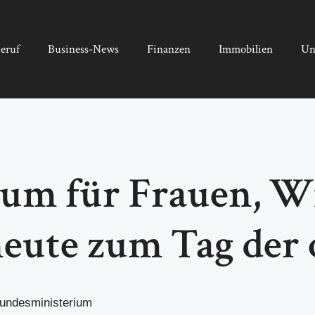
eruf
Business-News
Finanzen
Immobilien
Un
um für Frauen, W
heute zum Tag der
Bundesministerium