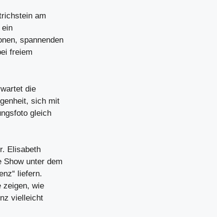
trichstein am
 ein
ionen, spannenden
ei freiem
wartet die
enheit, sich mit
ungsfoto gleich
. Elisabeth
e Show unter dem
enz“ liefern.
 zeigen, wie
nz vielleicht