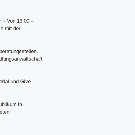
r – Von 13:00 –
ch mit der
eratungsstellen,
dlungsanwaltschaft
erial und Give-
ublikum in
iten!