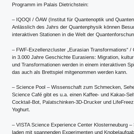
Programm im Palais Dietrichstein:
– IQOQI / ÖAW (Institut für Quantenoptik und Quanten
Anlässlich des Jahrs der Quantenphysik können Besu
interaktiven Stationen in die Welt der Quantenforschu
– FWF-Exzellenzcluster „Eurasian Transformations“ /
in 3.000 Jahre Geschichte Eurasiens: Migration, kultu
und Transformationen werden in einem interaktiven Spi
das auch als Brettspiel mitgenommen werden kann.
– Science Pool – Wissenschaft zum Schmecken, Sehe
Science Café gibt es u.a. einen Kaffee- und Kakao-Self
Cocktail-Bot, Palatschinken-3D-Drucker und LifeFreez
Yoghurt.
– VISTA Science Experience Center Klosterneuburg –
laden mit spannenden Experimenten und Knobelaufgab