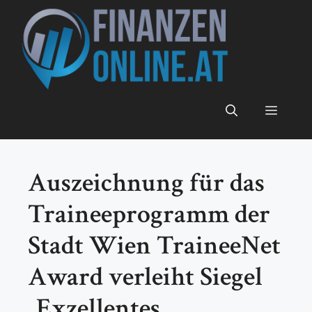
Zum
Inhalt
springen
Menü
Auszeichnung für das
Traineeprogramm der
Stadt Wien TraineeNet
Award verleiht Siegel
„Exzellentes