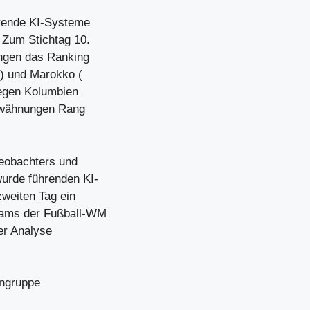
hrende KI-Systeme
 Zum Stichtag 10.
ngen das Ranking
7) und Marokko (
iegen Kolumbien
Erwähnungen Rang
eobachters und
urde führenden KI-
weiten Tag ein
eams der Fußball-WM
er Analyse
engruppe