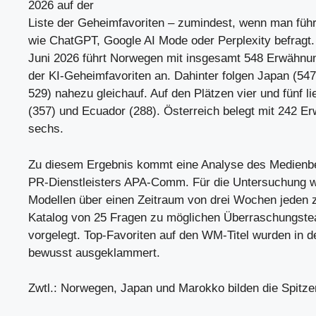
2026 auf der
Liste der Geheimfavoriten – zumindest, wenn man fü
wie ChatGPT, Google AI Mode oder Perplexity befragt.
Juni 2026 führt Norwegen mit insgesamt 548 Erwähnu
der KI-Geheimfavoriten an. Dahinter folgen Japan (54
529) nahezu gleichauf. Auf den Plätzen vier und fünf l
(357) und Ecuador (288). Österreich belegt mit 242 
sechs.
Zu diesem Ergebnis kommt eine Analyse des Medienb
PR-Dienstleisters APA-Comm. Für die Untersuchung w
Modellen über einen Zeitraum von drei Wochen jeden z
Katalog von 25 Fragen zu möglichen Überraschungst
vorgelegt. Top-Favoriten auf den WM-Titel wurden in d
bewusst ausgeklammert.
Zwtl.: Norwegen, Japan und Marokko bilden die Spitz