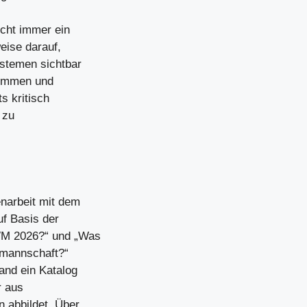
cht immer ein
weise darauf,
ystemen sichtbar
nommen und
s kritisch
 zu
narbeit mit dem
f Basis der
 WM 2026?“ und „Was
lmannschaft?“
and ein Katalog
r aus
 abbildet. Über