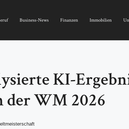
eruf
Business-News
Finanzen
Immobilien
Un
ierte KI-Ergebni
n der WM 2026
eltmeisterschaft