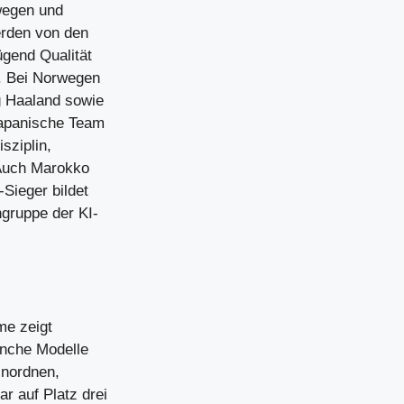
wegen und
erden von den
gend Qualität
n. Bei Norwegen
ng Haaland sowie
 japanische Team
sziplin,
 Auch Marokko
-Sieger bildet
gruppe der KI-
me zeigt
anche Modelle
inordnen,
r auf Platz drei