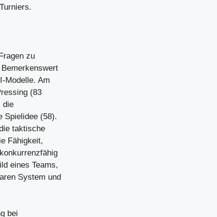
Turniers.
 Fragen zu
. Bemerkenswert
KI-Modelle. Am
Pressing (83
 die
 Spielidee (58).
die taktische
ie Fähigkeit,
 konkurrenzfähig
ild eines Teams,
klaren System und
g bei