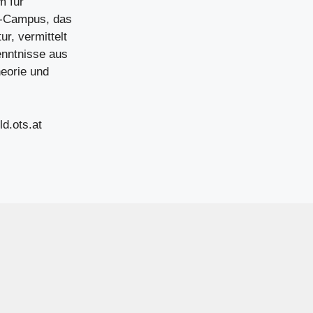
m für
A-Campus, das
r, vermittelt
enntnisse aus
heorie und
ld.ots.at