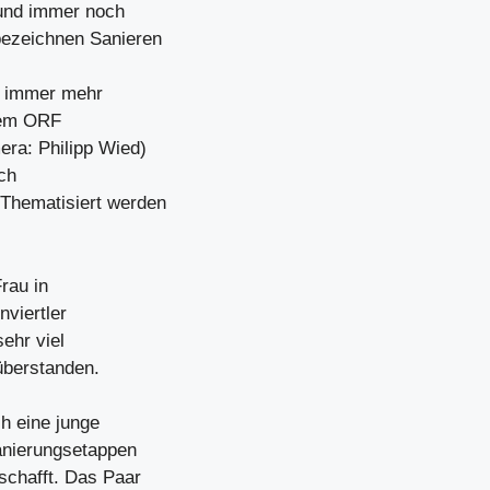
d und immer noch
bezeichnen Sanieren
d immer mehr
dem ORF
era: Philipp Wied)
lch
Thematisiert werden
rau in
nviertler
ehr viel
überstanden.
h eine junge
anierungsetappen
schafft. Das Paar