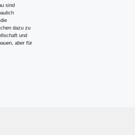
au sind
baulich
die
schen dazu zu
ellschaft und
bauen, aber für