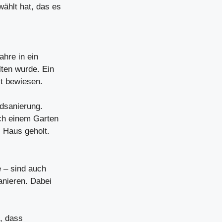
ählt hat, das es
hre in ein
lten wurde. Ein
it bewiesen.
ldsanierung.
ach einem Garten
 Haus geholt.
 – sind auch
anieren. Dabei
t, dass