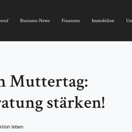
eruf
Business-News
Finanzen
Immobilien
Un
m Muttertag:
atung stärken!
ktion leben