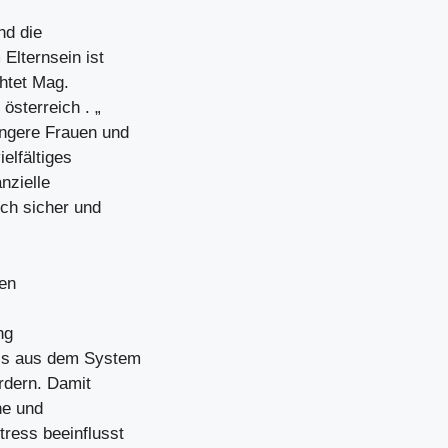
nd die
Elternsein ist
htet Mag.
österreich . „
angere Frauen und
elfältiges
nzielle
ch sicher und
en
ng
ess aus dem System
rdern. Damit
he und
tress beeinflusst