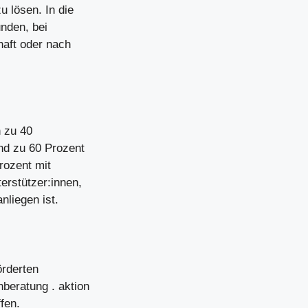
 lösen. In die
nden, bei
aft oder nach
n zu 40
nd zu 60 Prozent
rozent mit
erstützer:innen,
liegen ist.
örderten
beratung . aktion
fen.