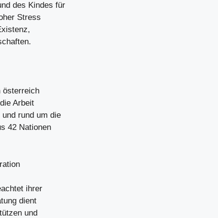
und des Kindes für
oher Stress
xistenz,
schaften.
 österreich
die Arbeit
 und rund um die
us 42 Nationen
ration
achtet ihrer
atung dient
stützen und