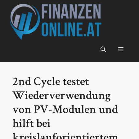
Zum
Inhalt
springen
Menü
2nd Cycle testet
Wiederverwendung
von PV-Modulen und
hilft bei
kreislauforientiertem