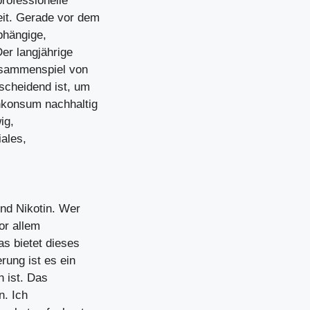
professionelle
it. Gerade vor dem
bhängige,
Der langjährige
Zusammenspiel von
scheidend ist, um
nkonsum nachhaltig
ig,
iales,
nd Nikotin. Wer
or allem
as bietet dieses
rung ist es ein
h ist. Das
n. Ich