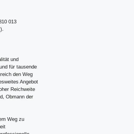
 810 013
).
lität und
und für tausende
lgreich den Weg
desweites Angebot
hoher Reichweite
ld, Obmann der
 dem Weg zu
eit