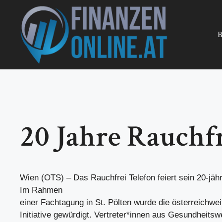
Zum
Inhalt
springen
B
20 Jahre Rauchfr
Wien (OTS) – Das Rauchfrei Telefon feiert sein 20-jäh
Im Rahmen
einer Fachtagung in St. Pölten wurde die österreichweit
Initiative gewürdigt. Vertreter*innen aus Gesundheitswe