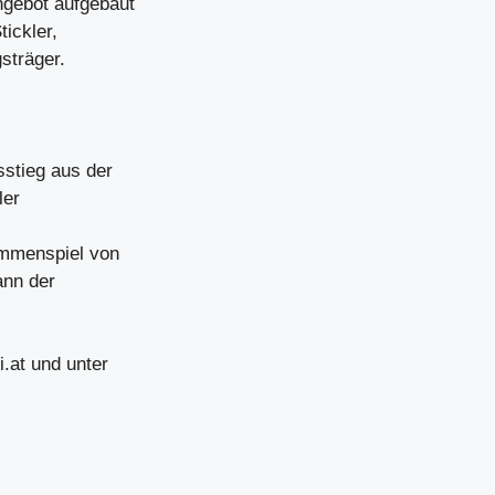
ngebot aufgebaut
ickler,
sträger.
stieg aus der
ler
ammenspiel von
ann der
.at und unter