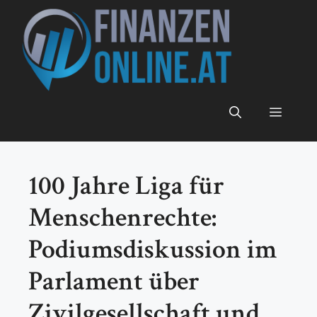
Zum
Inhalt
springen
Menü
100 Jahre Liga für
Menschenrechte:
Podiumsdiskussion im
Parlament über
Zivilgesellschaft und