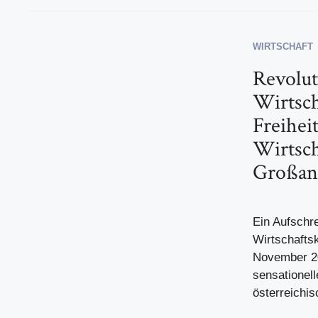
WIRTSCHAFT
Revolut
Wirtsc
Freiheit
Wirtsch
Großang
Ein Aufschre
Wirtschafts
November 20
sensationel
österreichisc