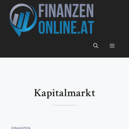
Zum
Inhalt
springen
Menü
Kapitalmarkt
FINANZEN