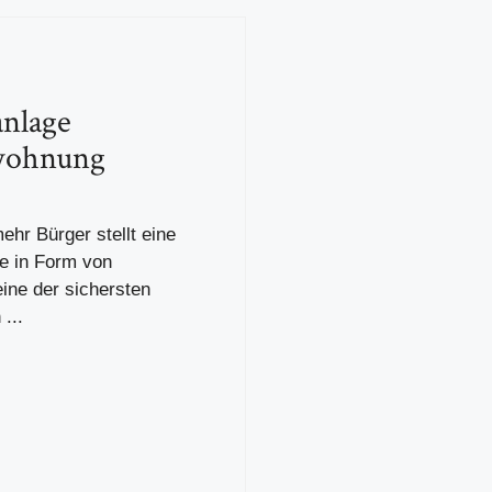
anlage
wohnung
hr Bürger stellt eine
ge in Form von
ine der sichersten
...