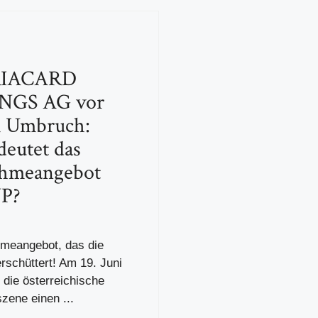
IACARD
NGS AG vor
 Umbruch:
eutet das
hmeangebot
P?
meangebot, das die
rschüttert! Am 19. Juni
 die österreichische
zene einen ...