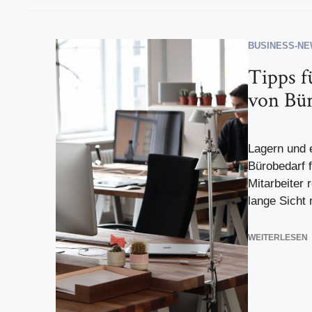
BUSINESS-N
Tipps f
von Bür
Lagern und 
Bürobedarf f
Mitarbeiter 
lange Sicht r
WEITERLESEN