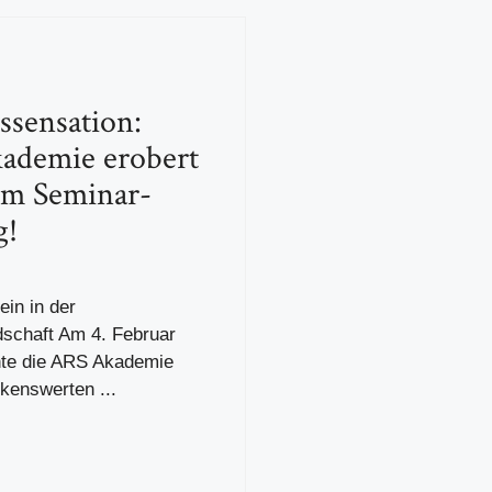
ssensation:
ademie erobert
 im Seminar-
g!
ein in der
dschaft Am 4. Februar
hte die ARS Akademie
kenswerten ...