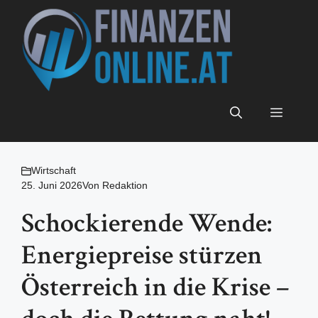
Zum
Inhalt
springen
Menü
Wirtschaft
25. Juni 2026
Von
Redaktion
Schockierende Wende:
Energiepreise stürzen
Österreich in die Krise –