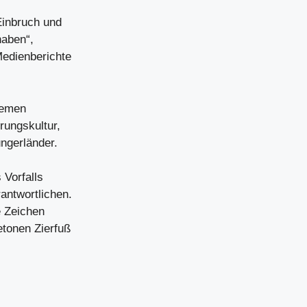
Einbruch und
haben“,
Medienberichte
Themen
rungskultur,
ngerländer.
 Vorfalls
antwortlichen.
e Zeichen
etonen Zierfuß