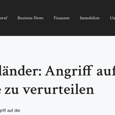
eruf
Business-News
Finanzen
Immobilien
Un
änder: Angriff au
e zu verurteilen
iff auf die