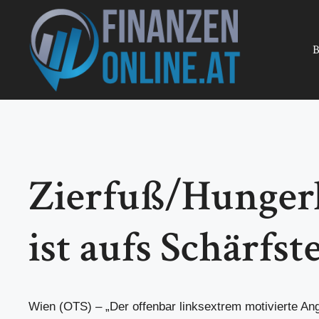
Zum
Inhalt
springen
B
Zierfuß/Hungerl
ist aufs Schärfst
Wien (OTS) – „Der offenbar linksextrem motivierte Angr