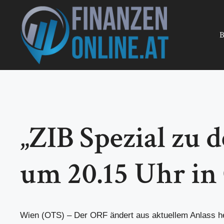
Zum
Inhalt
springen
B
„ZIB Spezial zu 
um 20.15 Uhr i
Wien (OTS) – Der ORF ändert aus aktuellem Anlass h