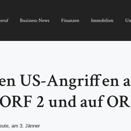
eruf
Business-News
Finanzen
Immobilien
Un
den US-Angriffen 
n ORF 2 und auf O
eute, am 3. Jänner