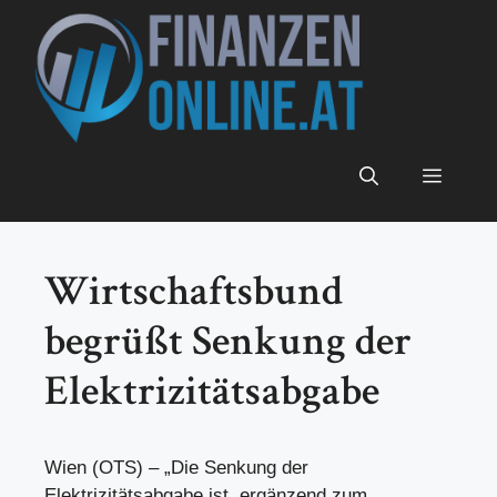
Zum
Inhalt
springen
Menü
Wirtschaftsbund
begrüßt Senkung der
Elektrizitätsabgabe
Wien (OTS) – „Die Senkung der
Elektrizitätsabgabe ist, ergänzend zum