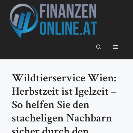
Zum
Inhalt
springen
Menü
Wildtierservice Wien:
Herbstzeit ist Igelzeit –
So helfen Sie den
stacheligen Nachbarn
sicher durch den