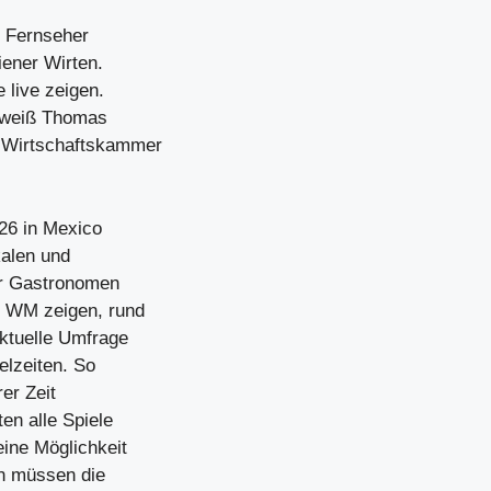
n Fernseher
iener Wirten.
 live zeigen.
, weiß Thomas
 Wirtschaftskammer
26 in Mexico
kalen und
er Gastronomen
r WM zeigen, rund
aktuelle Umfrage
elzeiten. So
rer Zeit
en alle Spiele
eine Möglichkeit
en müssen die