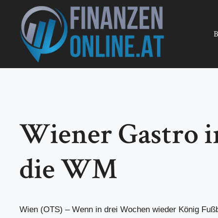
Zum
Inhalt
springen
B
Wiener Gastro i
die WM
Wien (OTS) – Wenn in drei Wochen wieder König Fußba