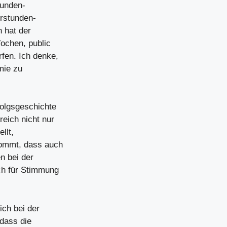
tunden-
rrstunden-
 hat der
Wochen, public
fen. Ich denke,
mie zu
olgsgeschichte
eich nicht nur
llt,
kommt, dass auch
n bei der
ich für Stimmung
ich bei der
 dass die