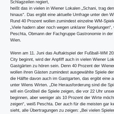
Schlagzeilen regiert,
heißt das in vielen in Wiener Lokalen „Schani, trag de
hinaus“. Das ergibt eine aktuelle Umfrage unter den W
Rund 40 Prozent wollen zumindest einzelne WM-Spiele
„Viele hadern aber noch wegen unklarer Regelungen“
Peschta, Obmann der Fachgruppe Gastronomie in der
Wien.
Wenn am 11. Juni das Auftaktspiel der Fußball-WM 20
City beginnt, wird der Anpfiff auch in vielen Wiener Lo
Gastgärten zu hören sein. Denn 40 Prozent der Wien
wollen ihren Gästen zumindest ausgewählte Spiele de
die Hälfte davon auch im Gastgarten, das ergibt eine 
unter Wiens Wirten. „Die Herausforderung sind die Spi
will ein Großteil die Spiele zeigen, die vor 22 Uhr unse
beginnen, aber weniger als 10 Prozent der Wirte möcht
zeigen“, weiß Peschta. Der auch für die meisten gar k
sieht, alle Übertragungen zu zeigen: „Bei vielen Spiel